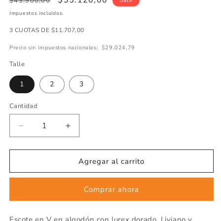
Precio
Precio
$35.120,00
$43.900,00
Sale
regular
de
Impuestos incluidos.
oferta
3 CUOTAS DE $11.707,00
Precio sin impuestos nacionales:
$29.024,79
Talle
1
2
3
Cantidad
Cantidad
Disminuir
Aumentar
cantidad
cantidad
de
de
ESCOTE
ESCOTE
Agregar al carrito
V
V
LUREX
LUREX
Comprar ahora
DORADO
DORADO
ART
ART
7978
7978
Escote en V en algodón con lurex dorado. Liviano y