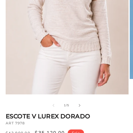
Ab
c
2
e
Abrir
v
contenido
de
1
1
/
5
en
ventana
ESCOTE V LUREX DORADO
ART 7978