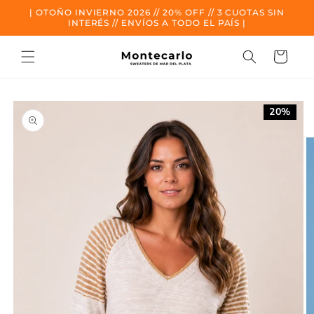
Ir al
| OTOÑO INVIERNO 2026 // 20% OFF // 3 CUOTAS SIN
contenido
INTERÉS // ENVÍOS A TODO EL PAÍS |
Carrito
Ir a la
información
20%
del
producto