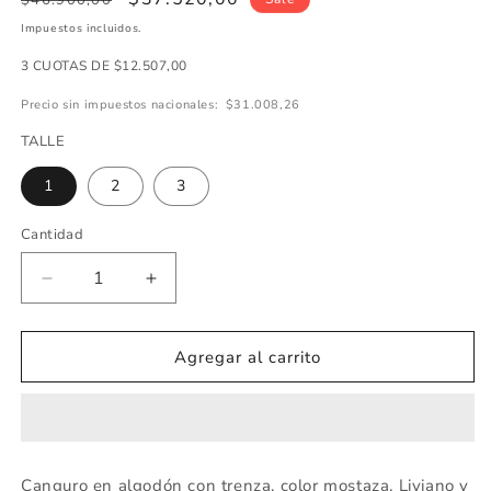
$46.900,00
regular
de
Impuestos incluidos.
oferta
3 CUOTAS DE $12.507,00
Precio sin impuestos nacionales:
$31.008,26
TALLE
1
2
3
Cantidad
Cantidad
Disminuir
Aumentar
cantidad
cantidad
de
de
CANGURO
CANGURO
Agregar al carrito
TRENZA
TRENZA
MOSTAZA
MOSTAZA
ART
ART
7991
7991
Canguro en algodón con trenza, color mostaza. Liviano y