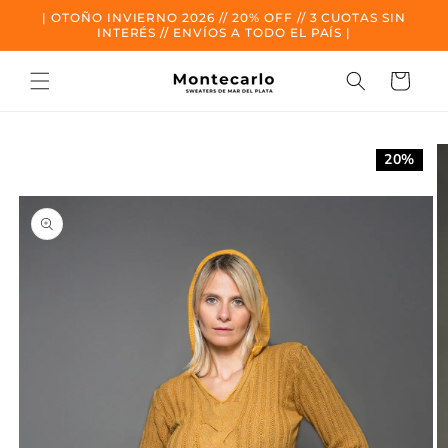
Ir al
| OTOÑO INVIERNO 2026 // 20% OFF // 3 CUOTAS SIN
contenido
INTERÉS // ENVÍOS A TODO EL PAÍS |
Carrito
Ir a la
información
20%
del
producto