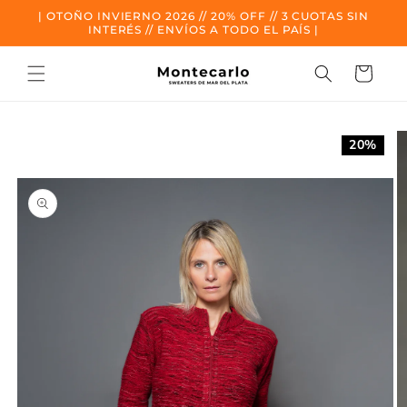
Ir al
| OTOÑO INVIERNO 2026 // 20% OFF // 3 CUOTAS SIN
contenido
INTERÉS // ENVÍOS A TODO EL PAÍS |
Carrito
Ir a la
información
20%
del
producto