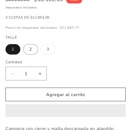
$48.200,00
regular
de
Impuestos incluidos.
oferta
3 CUOTAS DE $12.853,00
Precio sin impuestos nacionales:
$31.867,77
TALLE
Variante
1
2
3
agotada
o
no
Cantidad
Cantidad
disponible
Disminuir
Aumentar
cantidad
cantidad
de
de
CAMPERA
CAMPERA
Agregar al carrito
ALGODÓN
ALGODÓN
ROJA
ROJA
-
-
ART.7997
ART.7997
Campera con cierre y malla descargada en algodón,