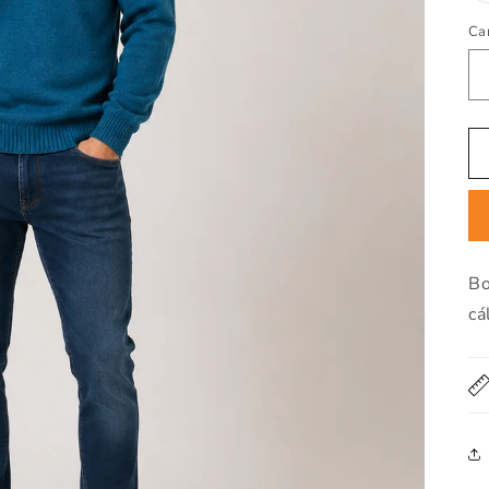
Ca
Ca
Bo
cá