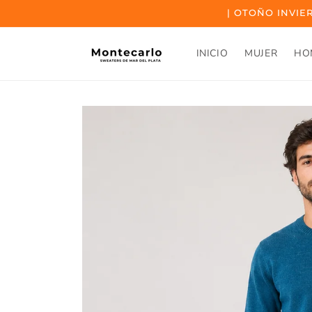
Ir al
| OTOÑO INVIER
contenido
INICIO
MUJER
HO
Ir a la
información
del
producto