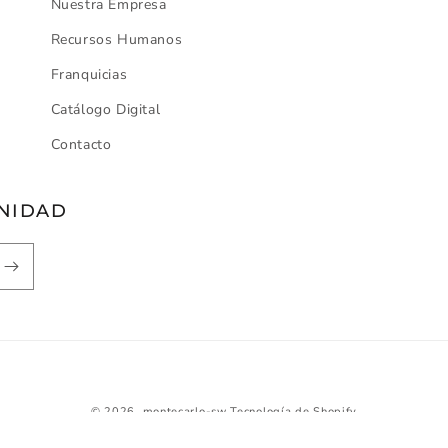
Nuestra Empresa
Recursos Humanos
Franquicias
Catálogo Digital
Contacto
UNIDAD
Métodos
© 2026,
montecarlo-sw
Tecnología de Shopify
de