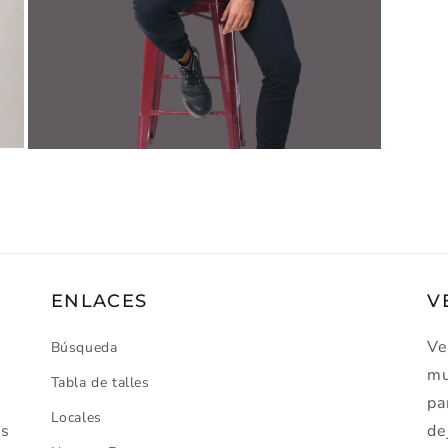
Abrir
contenido
3
en
ventana
ENLACES
V
Ve
Búsqueda
mu
Tabla de talles
pa
Locales
os
de