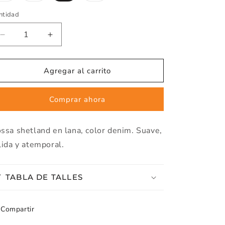
o
o
o
no
no
no
ntidad
ntidad
disponible
disponible
disponible
Disminuir
Aumentar
cantidad
cantidad
de
de
BOSSA
BOSSA
Agregar al carrito
SHETLAND
SHETLAND
DENIM
DENIM
Comprar ahora
-
-
ART.
ART.
110
110
ssa shetland en lana, color denim. Suave,
lida y atemporal.
TABLA DE TALLES
Compartir