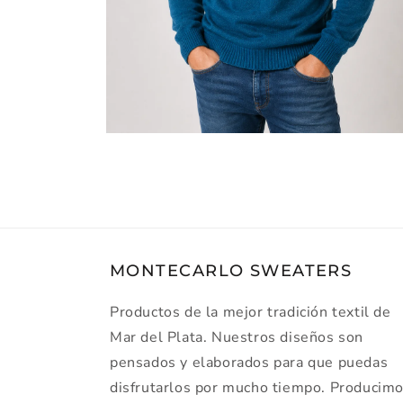
Abrir
contenido
2
en
ventana
MONTECARLO SWEATERS
Productos de la mejor tradición textil de
Mar del Plata. Nuestros diseños son
pensados y elaborados para que puedas
disfrutarlos por mucho tiempo. Producim