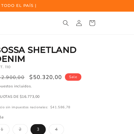
 TODO EL PAÍS |
Ingresar
Carrito
BOSSA SHETLAND
DENIM
T. 110
ecio
Precio
$50.320,00
62.900,00
Sale
egular
de
uestos incluidos.
oferta
CUOTAS DE $16.773,00
cio sin impuestos nacionales:
$41.586,78
le
Variante
Variante
Variante
1
2
3
4
agotada
agotada
agotada