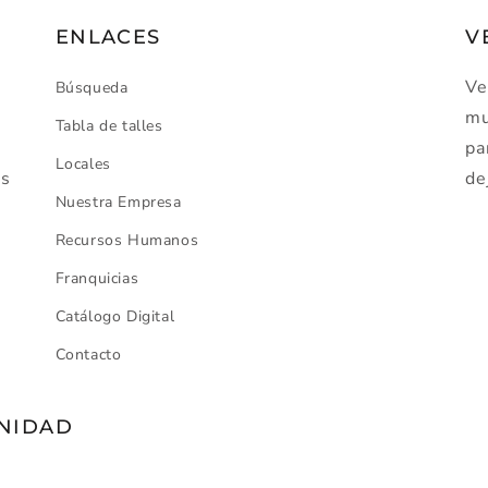
ENLACES
V
Ve
Búsqueda
mu
Tabla de talles
pa
Locales
os
de
Nuestra Empresa
Recursos Humanos
Franquicias
Catálogo Digital
Contacto
UNIDAD