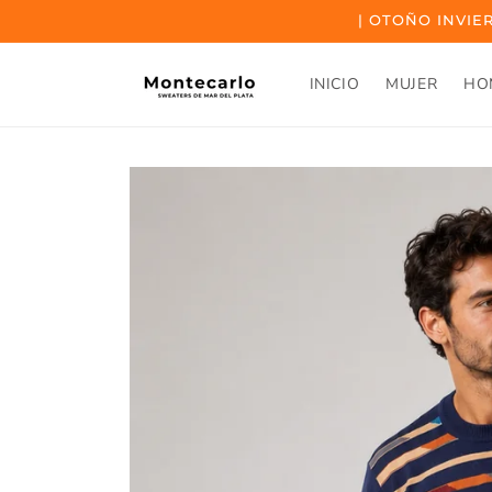
Ir al
| OTOÑO INVIER
contenido
INICIO
MUJER
HO
Ir a la
información
del
producto