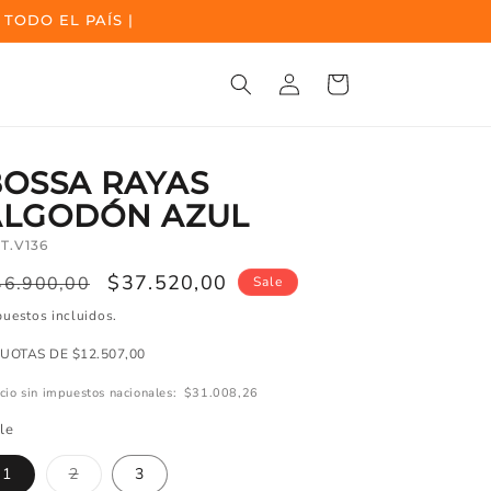
 TODO EL PAÍS |
Ingresar
Carrito
BOSSA RAYAS
ALGODÓN AZUL
T.V136
ecio
Precio
$37.520,00
46.900,00
Sale
egular
de
uestos incluidos.
oferta
CUOTAS DE $12.507,00
cio sin impuestos nacionales:
$31.008,26
le
Variante
1
2
3
agotada