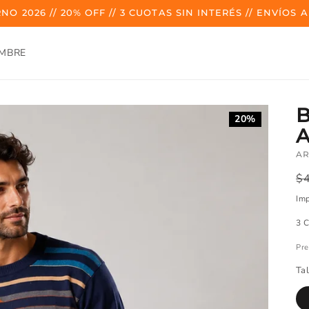
NO 2026 // 20% OFF // 3 CUOTAS SIN INTERÉS // ENVÍOS A
MBRE
20%
AR
Pr
$
r
Imp
3 
Pre
Tal