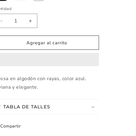
o
no
ntidad
ntidad
disponible
Disminuir
Aumentar
cantidad
cantidad
de
de
BOSSA
BOSSA
Agregar al carrito
RAYAS
RAYAS
ALGODÓN
ALGODÓN
AZUL
AZUL
-
-
ART.V136
ART.V136
ssa en algodón con rayas, color azul.
viana y elegante.
TABLA DE TALLES
Compartir