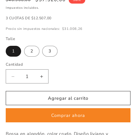
$46.900,00
regular
de
Impuestos incluidos.
oferta
3 CUOTAS DE $12.507,00
Precio sin impuestos nacionales:
$31.008,26
Talle
1
2
3
Cantidad
Cantidad
Disminuir
Aumentar
cantidad
cantidad
de
de
BOSSA
BOSSA
Agregar al carrito
CON
CON
DETALLE
DETALLE
Comprar ahora
ART
ART
7653
7653
Bossa en algodón, color crudo. Diseño liviano y